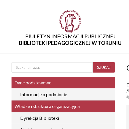
BIULETYN INFORMACJI PUBLICZNEJ
BIBLIOTEKI PEDAGOGICZNEJ W TORUNIU
SZUKAJ
Dane podstawowe
D
/
Informacje o podmiocie
s
Władze i struktura organizacyjna
Dyrekcja Biblioteki