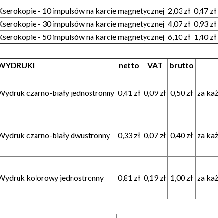
Kserokopie - 10 impulsów na karcie magnetycznej
2,03 zł
0,47 zł
Kserokopie - 30 impulsów na karcie magnetycznej
4,07 zł
0,93 zł
Kserokopie - 50 impulsów na karcie magnetycznej
6,10 zł
1,40 zł
WYDRUKI
netto
VAT
brutto
Wydruk czarno-biały jednostronny
0,41 zł
0,09 zł
0,50 zł
za ka
Wydruk czarno-biały dwustronny
0,33 zł
0,07 zł
0,40 zł
za ka
Wydruk kolorowy jednostronny
0,81 zł
0,19 zł
1,00 zł
za ka