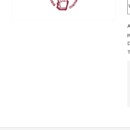
A
p
D
T