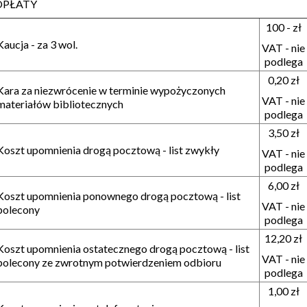
OPŁATY
100 - zł
Kaucja - za 3 wol.
VAT - nie
podlega
0,20 zł
Kara za niezwrócenie w terminie wypożyczonych
VAT - nie
materiałów bibliotecznych
podlega
3,50 zł
Koszt upomnienia drogą pocztową - list zwykły
VAT - nie
podlega
6,00 zł
Koszt upomnienia ponownego drogą pocztową - list
VAT - nie
polecony
podlega
12,20 zł
Koszt upomnienia ostatecznego drogą pocztową - list
VAT - nie
polecony ze zwrotnym potwierdzeniem odbioru
podlega
1,00 zł