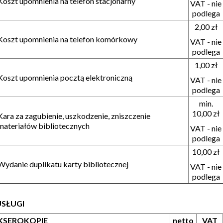
Koszt upomnienia na telefon stacjonarny
VAT - nie
podlega
2,00 zł
Koszt upomnienia na telefon komórkowy
VAT - nie
podlega
1,00 zł
Koszt upomnienia pocztą elektroniczną
VAT - nie
podlega
min.
10,00 zł
Kara za zagubienie, uszkodzenie, zniszczenie
materiałów bibliotecznych
VAT - nie
podlega
10,00 zł
Wydanie duplikatu karty bibliotecznej
VAT - nie
podlega
USŁUGI
KSEROKOPIE
netto
VAT