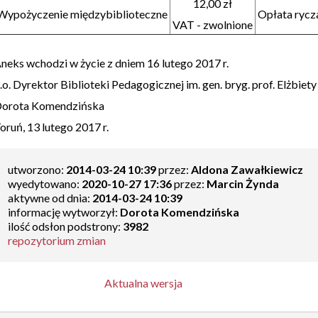
12,00 zł
Wypożyczenie międzybiblioteczne
Opłata rycz
VAT - zwolnione
neks wchodzi w życie z dniem 16 lutego 2017 r.
.o. Dyrektor Biblioteki Pedagogicznej im. gen. bryg. prof. Elżbiet
orota Komendzińska
oruń, 13 lutego 2017 r.
utworzono:
2014-03-24 10:39
przez:
Aldona Zawałkiewicz
wyedytowano:
2020-10-27 17:36
przez:
Marcin Żynda
aktywne od dnia:
2014-03-24 10:39
informację wytworzył:
Dorota Komendzińska
ilość odsłon podstrony:
3982
repozytorium zmian
Aktualna wersja