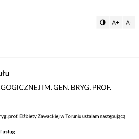
A+
A-

ułu
OGICZNEJ IM. GEN. BRYG. PROF.
yg. prof. Elżbiety Zawackiej w Toruniu ustalam następującą
i usług