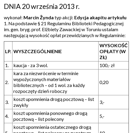
DNIA 20 września 2013 r.
wykonał:
Marcin Żynda
typ akcji:
Edycja akapitu artykułu
1. Na podstawie § 21 Regulaminu Biblioteki Pedagogicznej
im. gen. bryg. prof. Elżbiety Zawackiej w Toruniu ustalam
następującą wysokość opłat przewidzianych w Regulaminie:
WYSOKOŚĆ
LP.
WYSZCZEGÓLNIENIE
OPŁATY (W
ZŁ)
1.
kaucja - za 3 wol.
100,- zł
kara za niezwrócenie w terminie
wypożyczonych materiałów
2.
0,20
bibliotecznych – od 1 wol. za każdy
rozpoczęty dzień roboczy
koszt upomnienia drogą pocztową – list
3.
3,-
zwykły
koszt upomnienia ponownego drogą
4.
5,-
pocztową – list polecony
koszt upomnienia ostatecznego drogą
5.
pocztową – list polecony ze zwrotnym
10,-