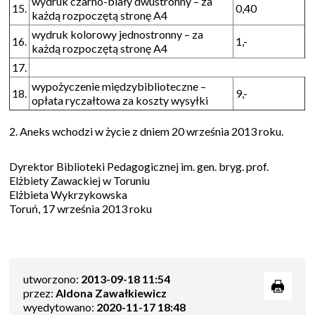
wydruk czarno-biały dwustronny – za
15.
0,40
każdą rozpoczętą stronę A4
wydruk kolorowy jednostronny – za
16.
1,-
każdą rozpoczętą stronę A4
17.
wypożyczenie międzybiblioteczne –
18.
9,-
opłata ryczałtowa za koszty wysyłki
2. Aneks wchodzi w życie z dniem 20 września 2013 roku.
Dyrektor Biblioteki Pedagogicznej im. gen. bryg. prof.
Elżbiety Zawackiej w Toruniu
Elżbieta Wykrzykowska
Toruń, 17 września 2013 roku
utworzono:
2013-09-18 11:54
przez:
Aldona Zawałkiewicz
wyedytowano:
2020-11-17 18:48