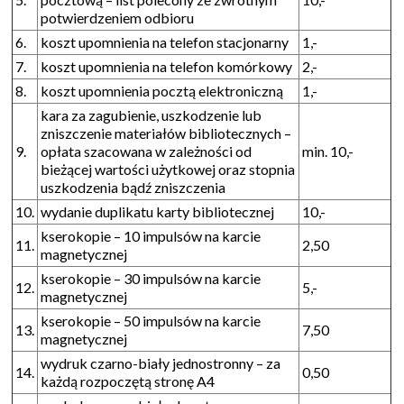
potwierdzeniem odbioru
6.
koszt upomnienia na telefon stacjonarny
1,-
7.
koszt upomnienia na telefon komórkowy
2,-
8.
koszt upomnienia pocztą elektroniczną
1,-
kara za zagubienie, uszkodzenie lub
zniszczenie materiałów bibliotecznych –
9.
opłata szacowana w zależności od
min. 10,-
bieżącej wartości użytkowej oraz stopnia
uszkodzenia bądź zniszczenia
10.
wydanie duplikatu karty bibliotecznej
10,-
kserokopie – 10 impulsów na karcie
11.
2,50
magnetycznej
kserokopie – 30 impulsów na karcie
12.
5,-
magnetycznej
kserokopie – 50 impulsów na karcie
13.
7,50
magnetycznej
wydruk czarno-biały jednostronny – za
14.
0,50
każdą rozpoczętą stronę A4