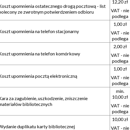
12,20 zł
Koszt upomnienia ostatecznego drogą pocztową - list
VAT - nie
polecony ze zwrotnym potwierdzeniem odbioru
podlega
1,00 zł
Koszt upomnienia na telefon stacjonarny
VAT - nie
podlega
2,00 zł
Koszt upomnienia na telefon komórkowy
VAT - nie
podlega
1,00 zł
Koszt upomnienia pocztą elektroniczną
VAT - nie
podlega
min.
10,00 zł
Kara za zagubienie, uszkodzenie, zniszczenie
materiałów bibliotecznych
VAT - nie
podlega
10,00 zł
Wydanie duplikatu karty bibliotecznej
VAT - nie