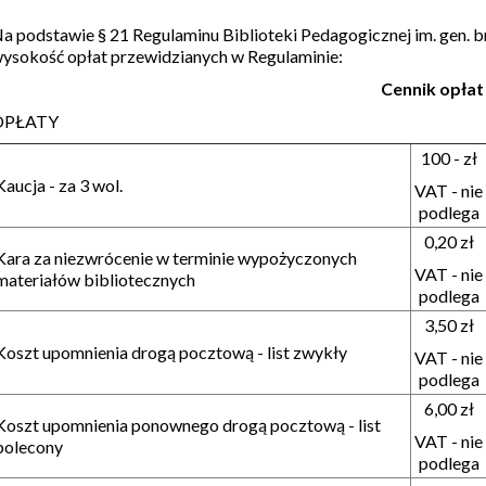
a podstawie § 21 Regulaminu Biblioteki Pedagogicznej im. gen. br
ysokość opłat przewidzianych w Regulaminie:
Cennik opłat 
OPŁATY
100 - zł
Kaucja - za 3 wol.
VAT - nie
podlega
0,20 zł
Kara za niezwrócenie w terminie wypożyczonych
VAT - nie
materiałów bibliotecznych
podlega
3,50 zł
Koszt upomnienia drogą pocztową - list zwykły
VAT - nie
podlega
6,00 zł
Koszt upomnienia ponownego drogą pocztową - list
VAT - nie
polecony
podlega