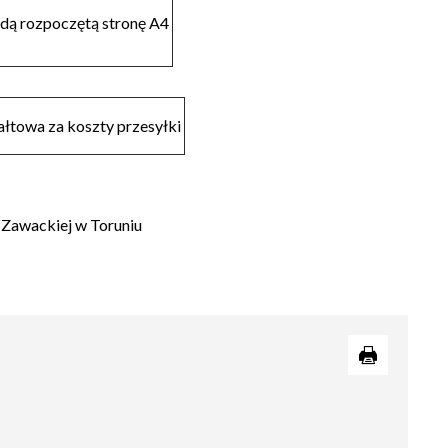
żdą rozpoczętą stronę A4
ałtowa za koszty przesyłki
y Zawackiej w Toruniu