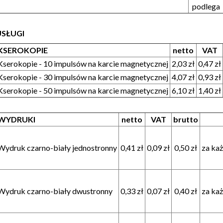
podlega
USŁUGI
KSEROKOPIE
netto
VAT
Kserokopie - 10 impulsów na karcie magnetycznej
2,03 zł
0,47 zł
Kserokopie - 30 impulsów na karcie magnetycznej
4,07 zł
0,93 zł
Kserokopie - 50 impulsów na karcie magnetycznej
6,10 zł
1,40 zł
WYDRUKI
netto
VAT
brutto
Wydruk czarno-biały jednostronny
0,41 zł
0,09 zł
0,50 zł
za ka
Wydruk czarno-biały dwustronny
0,33 zł
0,07 zł
0,40 zł
za ka