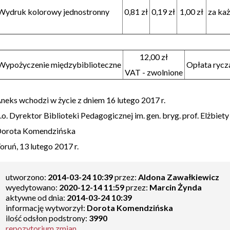
Wydruk kolorowy jednostronny
0,81 zł
0,19 zł
1,00 zł
za ka
12,00 zł
Wypożyczenie międzybiblioteczne
Opłata rycz
VAT - zwolnione
neks wchodzi w życie z dniem 16 lutego 2017 r.
.o. Dyrektor Biblioteki Pedagogicznej im. gen. bryg. prof. Elżbiet
orota Komendzińska
oruń, 13 lutego 2017 r.
utworzono:
2014-03-24 10:39
przez:
Aldona Zawałkiewicz
wyedytowano:
2020-12-14 11:59
przez:
Marcin Żynda
aktywne od dnia:
2014-03-24 10:39
informację wytworzył:
Dorota Komendzińska
ilość odsłon podstrony:
3990
repozytorium zmian