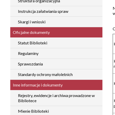
Struktura organizacyjna
N
Instrukcja załatwiania spraw
w
Skargi i wnioski
Oficjalne dokumenty
Statut Biblioteki
Regulaminy
Sprawozdania
Standardy ochrony małoletnich
Inne informacje i dokumenty
Rejestry, ewidencje i archiwa prowadzone w
Bibliotece
Mienie Biblioteki