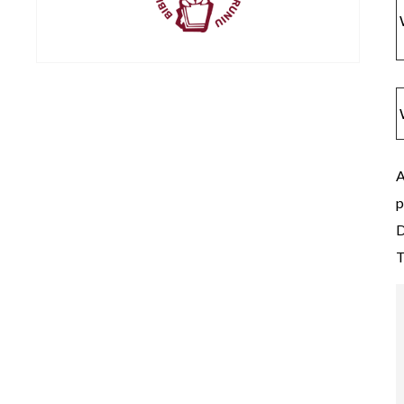
A
p
D
T