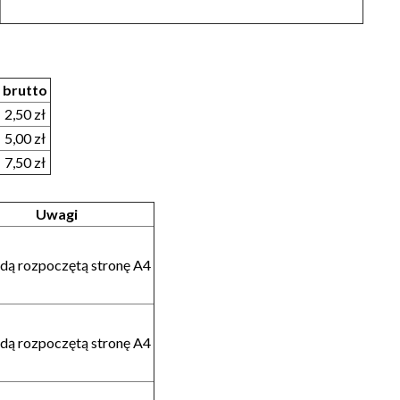
brutto
2,50 zł
5,00 zł
7,50 zł
Uwagi
żdą rozpoczętą stronę A4
żdą rozpoczętą stronę A4