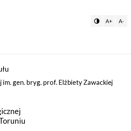
A+
A-

ułu
im. gen. bryg. prof. Elżbiety Zawackiej
icznej
 Toruniu