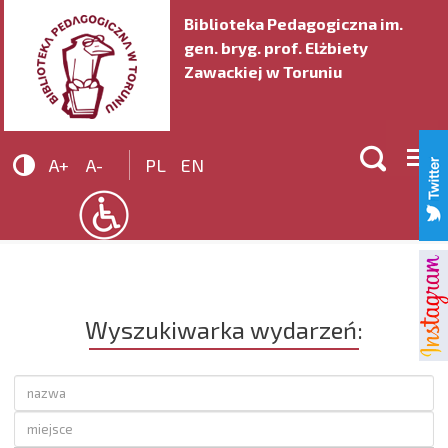
Biblioteka Pedagogiczna im.
gen. bryg. prof. Elżbiety
Zawackiej w Toruniu


A+
A-
PL
EN
Wyszukiwarka wydarzeń: