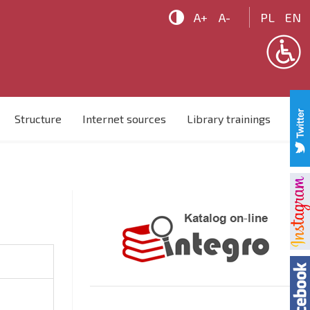

A+
A-
PL
EN
Structure
Internet sources
Library trainings
