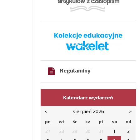
Regulaminy
Kalendarz wydarzeń
<
sierpień 2026
>
pn
wt
śr
cz
pt
so
nd
27
28
29
30
31
1
2