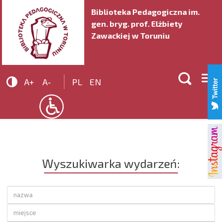
Biblioteka Pedagogiczna im.
gen. bryg. prof. Elżbiety
Zawackiej w Toruniu


A+
A-
PL
EN
Wyszukiwarka wydarzeń: