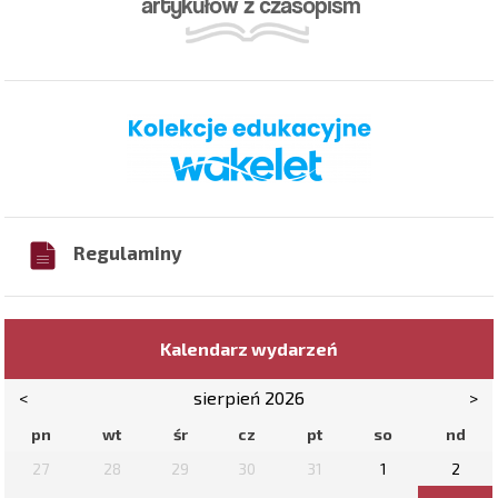
Regulaminy
Kalendarz wydarzeń
<
sierpień 2026
>
pn
wt
śr
cz
pt
so
nd
27
28
29
30
31
1
2