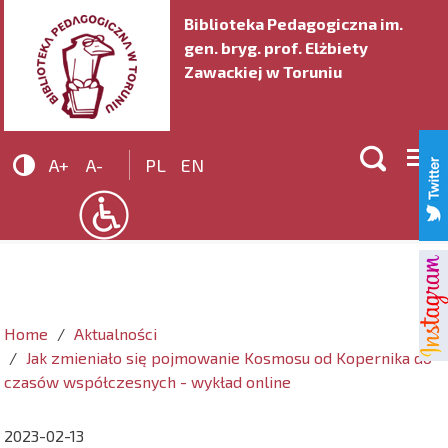
Biblioteka Pedagogiczna im.
gen. bryg. prof. Elżbiety
Zawackiej w Toruniu


A+
A-
PL
EN
Home
Aktualności
Jak zmieniało się pojmowanie Kosmosu od Kopernika do
czasów współczesnych - wykład online
2023-02-13