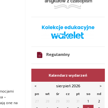
Regulaminy
Kalendarz wydarzeń
<
sierpień 2026
>
emocjami
pn
wt
śr
cz
pt
so
nd
ka –
27
28
29
30
31
1
2
ają one na