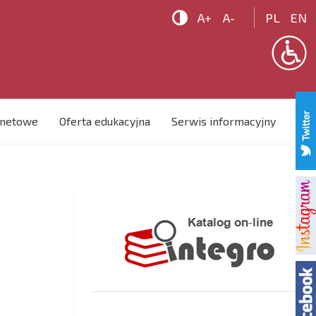

A+
A-
PL
EN
rnetowe
Oferta edukacyjna
Serwis informacyjny
