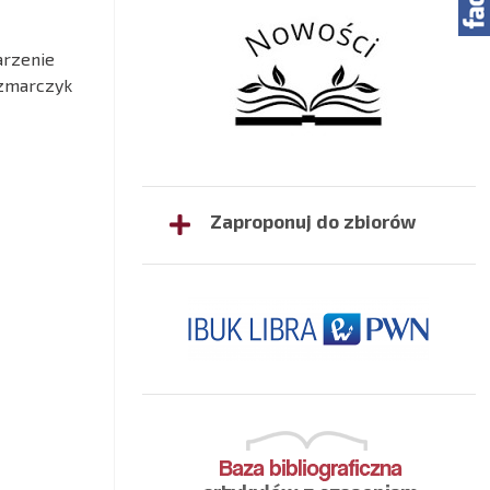
arzenie
czmarczyk
Zaproponuj do zbiorów