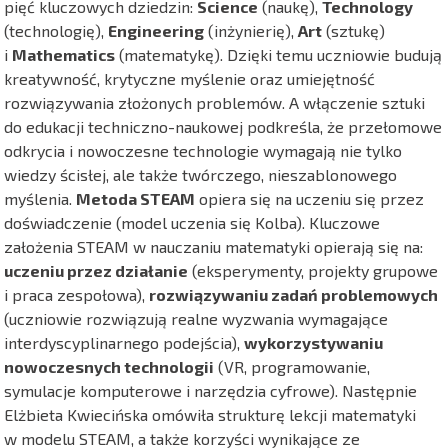
pięć kluczowych dziedzin:
Science
(naukę),
Technology
(technologię),
Engineering
(inżynierię),
Art
(sztukę)
i
Mathematics
(matematykę). Dzięki temu uczniowie budują
kreatywność, krytyczne myślenie oraz umiejętność
rozwiązywania złożonych problemów. A włączenie sztuki
do edukacji techniczno-naukowej podkreśla, że przełomowe
odkrycia i nowoczesne technologie wymagają nie tylko
wiedzy ścisłej, ale także twórczego, nieszablonowego
myślenia.
Metoda STEAM
opiera się na uczeniu się przez
doświadczenie (model uczenia się Kolba). Kluczowe
założenia STEAM w nauczaniu matematyki opierają się na:
uczeniu przez działanie
(eksperymenty, projekty grupowe
i praca zespołowa),
rozwiązywaniu zadań problemowych
(uczniowie rozwiązują realne wyzwania wymagające
interdyscyplinarnego podejścia),
wykorzystywaniu
nowoczesnych technologii
(VR, programowanie,
symulacje komputerowe i narzędzia cyfrowe). Następnie
Elżbieta Kwiecińska omówiła strukturę lekcji matematyki
w modelu STEAM, a także korzyści wynikające ze