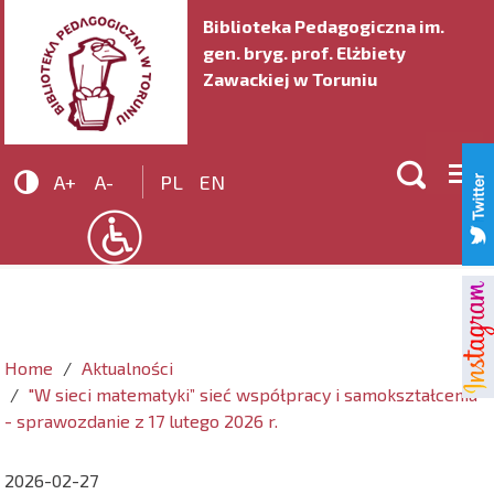
Biblioteka Pedagogiczna im.
gen. bryg. prof. Elżbiety
Zawackiej w Toruniu


A+
A-
PL
EN
Home
Aktualności
"W sieci matematyki” sieć współpracy i samokształcenia
- sprawozdanie z 17 lutego 2026 r.
2026-02-27