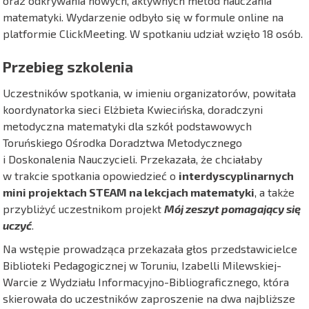
oraz odkrywania nowych, aktywnych metod nauczania
matematyki. Wydarzenie odbyło się w formule online na
platformie ClickMeeting. W spotkaniu udział wzięło 18 osób.
Przebieg szkolenia
Uczestników spotkania, w imieniu organizatorów, powitała
koordynatorka sieci Elżbieta Kwiecińska, doradczyni
metodyczna matematyki dla szkół podstawowych
Toruńskiego Ośrodka Doradztwa Metodycznego
i Doskonalenia Nauczycieli. Przekazała, że chciałaby
w trakcie spotkania opowiedzieć o
interdyscyplinarnych
mini projektach STEAM na lekcjach matematyki
, a także
przybliżyć uczestnikom projekt
Mój zeszyt pomagający się
uczyć
.
Na wstępie prowadząca przekazała głos przedstawicielce
Biblioteki Pedagogicznej w Toruniu, Izabelli Milewskiej-
Warcie z Wydziału Informacyjno-Bibliograficznego, która
skierowała do uczestników zaproszenie na dwa najbliższe