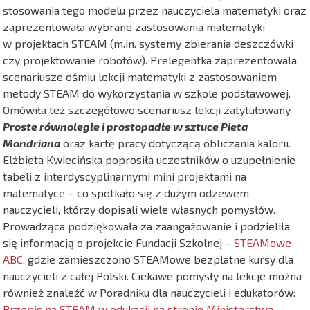
stosowania tego modelu przez nauczyciela matematyki oraz
zaprezentowała wybrane zastosowania matematyki
w projektach STEAM (m.in. systemy zbierania deszczówki
czy projektowanie robotów). Prelegentka zaprezentowała
scenariusze ośmiu lekcji matematyki z zastosowaniem
metody STEAM do wykorzystania w szkole podstawowej.
Omówiła też szczegółowo scenariusz lekcji zatytułowany
Proste równoległe i prostopadłe w sztuce Pieta
Mondriana
oraz kartę pracy dotyczącą obliczania kalorii.
Elżbieta Kwiecińska poprosiła uczestników o uzupełnienie
tabeli z interdyscyplinarnymi mini projektami na
matematyce – co spotkało się z dużym odzewem
nauczycieli, którzy dopisali wiele własnych pomysłów.
Prowadząca podziękowała za zaangażowanie i podzieliła
się informacją o projekcie Fundacji Szkolnej –
STEAMowe
ABC
, gdzie zamieszczono STEAMowe bezpłatne kursy dla
nauczycieli z całej Polski. Ciekawe pomysły na lekcje można
również znaleźć w Poradniku dla nauczycieli i edukatorów:
Przepis na STEAM w edukacji na stronie Ministerstwa