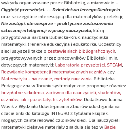
wykłady organizowane przez Bibliotekę, a mianowicie –
Ciągłość przeszłości… – Dziedzictwo Jerzego Giedroycia
oraz szczególnie interesującą dla matematyków prelekcję -
Nie zastąpi, ale wesprze – praktyczne zastosowania
sztucznej inteligencji w pracy nauczyciela
, którą
przygotowała Barbara Dubiecka-Kruk, nauczycielka
matematyki, trenerka edukacyjna i edukatorka. Uczestnicy
sieci usłyszeli także o
zestawieniach bibliograficznych
,
przygotowywanych przez pracowników Biblioteki, m.in.
dotyczących matematyki:
Laboratoria przyszłości. STEAM
,
Rozwijanie kompetencji matematycznych uczniów
czy
Matematyka - nauczanie, metody nauczania
. Biblioteka
Pedagogiczna w Toruniu systematycznie proponuje również
bezpłatne szkolenia, zarówno dla nauczycieli, studentów,
uczniów, jak i pozostałych czytelników
. Dodatkowo Joanna
Wosik z Wydziału Udostępniania Zbiorów udostępniła na
czacie linki do katalogu INTEGRO z tytułami książek,
mogących zainteresować członków sieci. Dla nauczycieli
matematyki ciekawe materiały znajdują się też w
Bazie