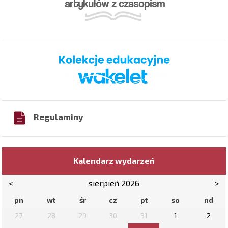
Regulaminy
Kalendarz wydarzeń
<
sierpień 2026
>
pn
wt
śr
cz
pt
so
nd
27
28
29
30
31
1
2