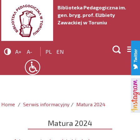
Biblioteka Pedagogiczna im.
gen. bryg. prof. Elżbiety
Zawackiej w Toruniu


A+
A-
PL
EN
Home
Serwis informacyjny
Matura 2024
Matura 2024