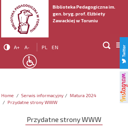
Biblioteka Pedagogiczna im.
gen. bryg. prof. Elżbiety
Zawackiej w Toruniu


A+
A-
PL
EN
Home
Serwis informacyjny
Matura 2024
Przydatne strony WWW
Przydatne strony WWW