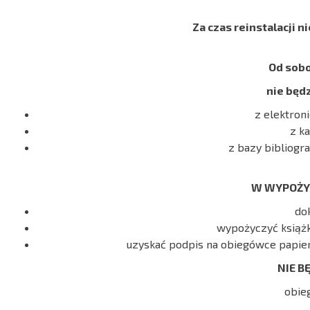
Za czas reinstalacji 
Od sobo
nie będ
z elektron
z k
z bazy bibliogr
W WYPOŻYC
do
wypożyczyć książki
uzyskać podpis na obiegówce papier
NIE B
obiegó