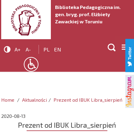
Biblioteka Pedagogiczna im.
gen. bryg. prof. Elżbiety
Zawackiej w Toruniu


A+
A-
PL
EN
Home
Aktualności
Prezent od IBUK Libra_sierpień
2020-08-13
Prezent od IBUK Libra_sierpień