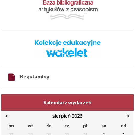
Regulaminy
Kalendarz wydarzeń
<
sierpień 2026
>
pn
wt
śr
cz
pt
so
nd
27
28
29
30
31
1
2