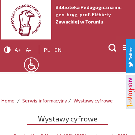
Biblioteka Pedagogiczna im.
gen. bryg. prof. Elżbiety
Zawackiej w Toruniu


A+
A-
PL
EN
Home
Serwis informacyjny
Wystawy cyfrowe
Wystawy cyfrowe