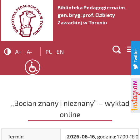
Biblioteka Pedagogiczna im.
gen. bryg. prof. Elżbiety
Zawackiej w Toruniu


A+
A-
PL
EN
„Bocian znany i nieznany” – wykład
online
Termin:
2026-06-16
, godzina: 17:00-18:0