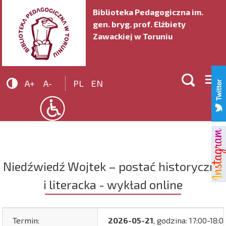
Biblioteka Pedagogiczna im.
gen. bryg. prof. Elżbiety
Zawackiej w Toruniu


A+
A-
PL
EN
Niedźwiedź Wojtek – postać historyczna
i literacka - wykład online
Termin:
2026-05-21
, godzina: 17:00-18:0