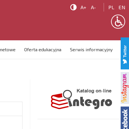

A+
A-
PL
EN
rnetowe
Oferta edukacyjna
Serwis informacyjny
