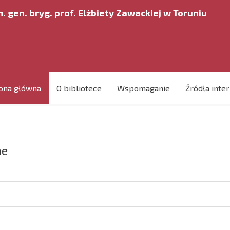
. gen. bryg. prof. Elżbiety Zawackiej w Toruniu
ona główna
O bibliotece
Wspomaganie
Źródła inte
ne