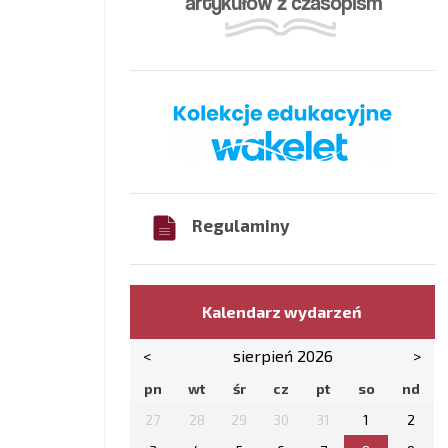
Regulaminy
Kalendarz wydarzeń
<
sierpień 2026
>
pn
wt
śr
cz
pt
so
nd
27
28
29
30
31
1
2