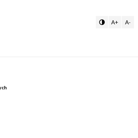
A+
A-

ych